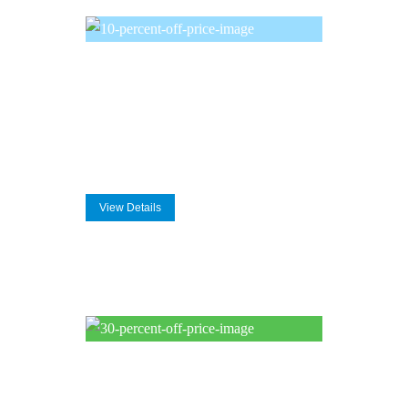
Additional Privileges
Free Herbal Steam Bath
25 mins Reflexology
*above offer valid for only one person
View Details
6 Months Membership
$
.00
125
/ Month
Additional Priviledges
Free Herbal Steam Bath