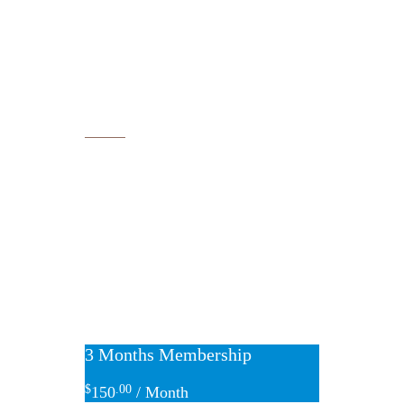
Get a Membership
Where nature meets bliss
Members are eligible for regular
discounts apart from the seasonal offers
and announcements. Refer your friend
and get 25% off on our Fitness package.
3 Months Membership
$
.00
150
/ Month