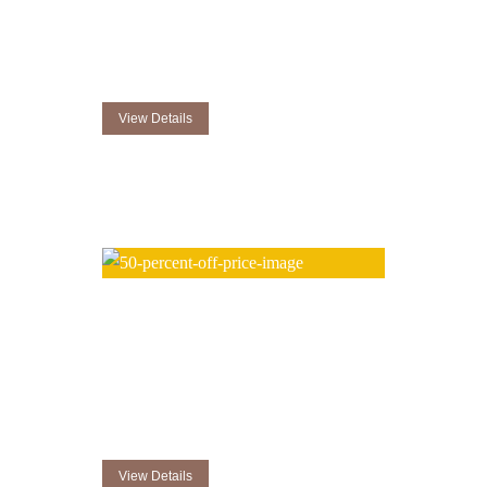
25 mins Reflexology
*above offer valid for only one person
View Details
One Year Membership
$
.00
100
/ Month
Additional Priviledges
Free Herbal Steam Bath
25 mins Reflexology
*above offer valid for only one person
View Details