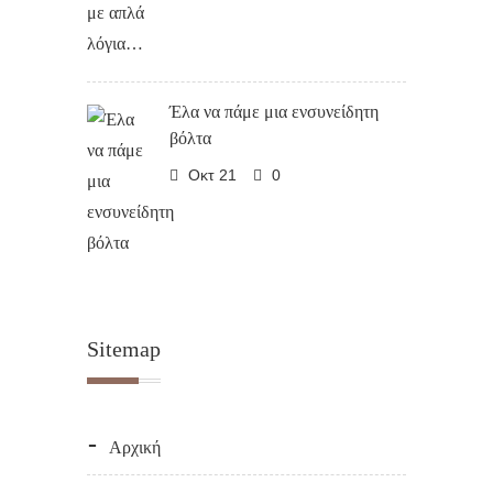
Έλα να πάμε μια ενσυνείδητη
βόλτα
Οκτ 21
0
Sitemap
Αρχική