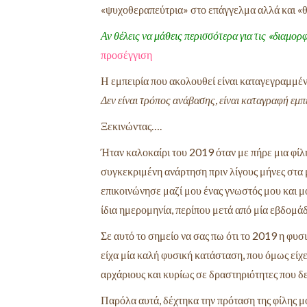
«ψυχοθεραπεύτρια» στο επάγγελμα αλλά και «θε
Αν θέλεις να μάθεις περισσότερα για τις «διαμορ
προσέγγιση
Η εμπειρία που ακολουθεί είναι καταγεγραμμέν
Δεν είναι τρόπος ανάβασης, είναι καταγραφή εμπε
Ξεκινώντας….
Ήταν καλοκαίρι του 2019 όταν με πήρε μια φίλ
συγκεκριμένη ανάρτηση πριν λίγους μήνες στα μ
επικοινώνησε μαζί μου ένας γνωστός μου και μ
ίδια ημερομηνία, περίπου μετά από μία εβδομάδ
Σε αυτό το σημείο να σας πω ότι το 2019 η φυσ
είχα μία καλή φυσική κατάσταση, που όμως είχε
αρχάριους και κυρίως σε δραστηριότητες που δ
Παρόλα αυτά, δέχτηκα την πρόταση της φίλης μο