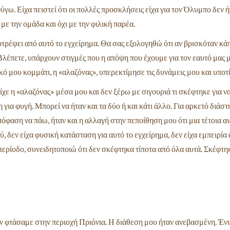
ύγω. Είχα πειστεί ότι οι πολλές προσκλήσεις είχα για τον Όλυμπο δεν ή
ε την ομάδα και όχι με την φιλική παρέα.
οτρέψει από αυτό το εγχείρημα. Θα σας εξολογηθώ ότι αν βρισκόταν κάπ
 Βλέπετε, υπάρχουν στιγμές που η απόψη που έχουμε για τον εαυτό μας μ
κό μου κομμάτι, η «αλαζόνας», υπερεκτίμησε τις δυνάμεις μου και υποτ
χε η «αλαζόνας» μέσα μου και δεν ξέρω με σιγουριά τι σκέφτηκε για ν
κη για φυγή. Μπορεί να ήταν και τα δύο ή και κάτι άλλο. Για αρκετό δ
πόφαση να πάω, ήταν και η αλλαγή στην πεποίθηση μου ότι μια τέτοια 
, δεν είχα φυσική κατάσταση για αυτό το εγχείρημα, δεν είχα εμπειρία
ερίοδο, συνειδητοποιώ ότι δεν σκέφτηκα τίποτα από όλα αυτά. Σκέφτηκ
 φτάσαμε στην περιοχή Πριόνια. Η διάθεση μου ήταν ανεβασμένη. Έν