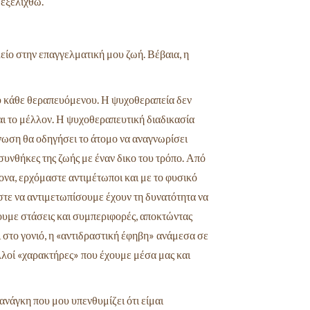
 εξελιχθώ.
είο στην επαγγελματική μου ζωή. Βέβαια, η
ου κάθε θεραπευόμενου. Η ψυχοθεραπεία δεν
 και το μέλλον. Η ψυχοθεραπευτική διαδικασία
γνωση θα οδηγήσει το άτομο να αναγνωρίσει
 συνθήκες της ζωής με έναν δικο του τρόπο. Από
ονα, ερχόμαστε αντιμέτωποι και με το φυσικό
στε να αντιμετωπίσουμε έχουν τη δυνατότητα να
υμε στάσεις και συμπεριφορές, αποκτώντας
ι στο γονιό, η «αντιδραστική έφηβη» ανάμεσα σε
ολλοί «χαρακτήρες» που έχουμε μέσα μας και
ανάγκη που μου υπενθυμίζει ότι είμαι