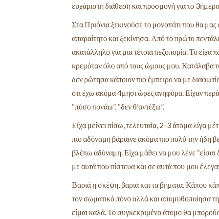
ευχάριστη διάθεση και προσμονή για το 3ήμερο
Στα Πριόνια ξεκινούσε το μονοπάτι που θα μας
απαραίτητο και ξεκίνησα. Από το πρώτο πεντάλ
ακατάλληλο για μια τέτοια πεζοπορία. Το είχα π
κρεμόταν όλο από τους ώμους μου. Κατάλαβα το 
δεν ρώτησα κάποιον πιο έμπειρο να με διαφωτ
ότι έχω ακόμα 4μησι ώρες ανηφόρα. Είχαν περάσ
“πόσο πονάω”, “δεν θ’αντέξω”.
Είχα μείνει πίσω, τελευταία, 2-3 άτομα λίγα μ
πιο αδύναμη βάραινε ακόμα πιο πολύ την ήδη βε
βλέπω αδύναμη. Είχα μάθει να μου λένε “είσαι 
με αυτά που πίστευα και σε αυτά που μου έλεγαν 
Βαριά η σκέψη, βαριά και τα βήματα. Κάπου κά
τον σωματικό πόνο αλλά και απομυθοποίησα τη
είμαι
καλά. Το συγκεκριμένο άτομο θα μπορούσε