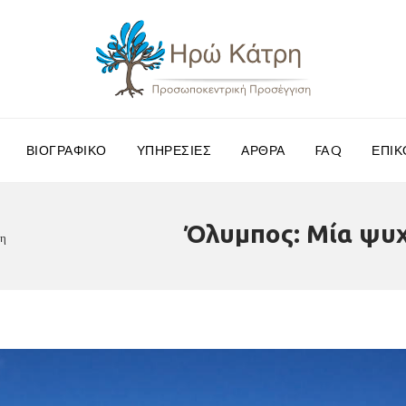
ΒΙΟΓΡΑΦΙΚΌ
ΥΠΗΡΕΣΊΕΣ
ΆΡΘΡΑ
FAQ
ΕΠΙΚ
Όλυμπος: Μία ψυ
ση