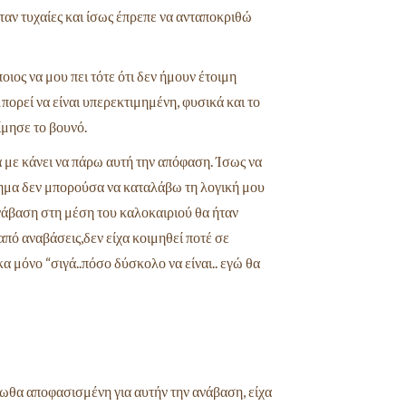
ταν τυχαίες και ίσως
έπρεπε να ανταποκριθώ
οιος να μου πει τότε ότι δεν ήμουν έτοιμη
πορεί να είναι υπερεκτιμημένη, φυσικά και το
ίμησε το βουνό.
α με κάνει να πάρω αυτή την απόφαση.
Ίσως να
ιάστημα δεν μπορούσα να καταλάβω
τη λογική μου
ανάβαση στη μέση του καλοκαιριού
θα ήταν
 από αναβάσεις,δεν είχα κοιμηθεί
ποτέ σε
α μόνο “σιγά..πόσο δύσκολο να είναι..
εγώ θα
ιωθα αποφασισμένη για αυτήν την ανάβαση,
είχα