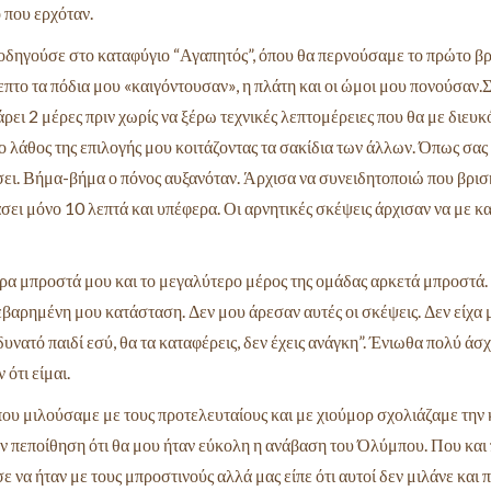
 που ερχόταν.
 οδηγούσε στο καταφύγιο “Αγαπητός”, όπου θα περνούσαμε το πρώτο β
επτο τα πόδια μου «καιγόντουσαν», η πλάτη και οι ώμοι μου πονούσαν.
άρει 2 μέρες πριν χωρίς να ξέρω τεχνικές λεπτομέρειες που θα με διευ
λάθος της επιλογής μου κοιτάζοντας τα σακίδια των άλλων. Όπως σας ε
ίσει. Βήμα-βήμα ο πόνος αυξανόταν. Άρχισα να συνειδητοποιώ που βρι
ει μόνο 10 λεπτά και υπέφερα. Οι αρνητικές σκέψεις άρχισαν να με κα
έτρα μπροστά μου και το μεγαλύτερο μέρος της ομάδας αρκετά μπροστά. Η
βαρημένη μου κατάσταση. Δεν μου άρεσαν αυτές οι σκέψεις. Δεν είχα μάθ
δυνατό παιδί εσύ, θα τα καταφέρεις, δεν έχεις ανάγκη”. Ένιωθα πολύ ά
ότι είμαι.
που μιλούσαμε με τους προτελευταίους και με χιούμορ σχολιάζαμε τη
ν πεποίθηση ότι θα μου ήταν εύκολη η ανάβαση του Όλύμπου. Που και
 να ήταν με τους μπροστινούς αλλά μας είπε ότι αυτοί δεν μιλάνε και 