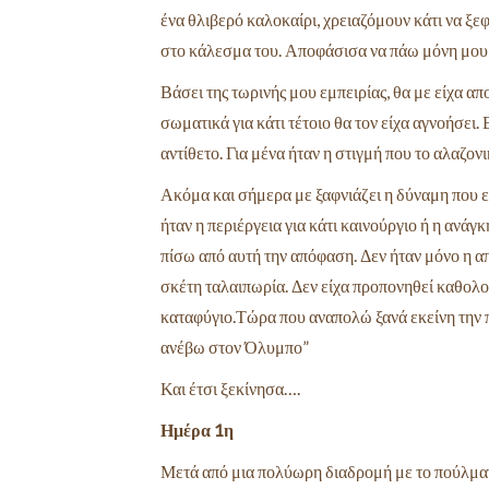
ένα θλιβερό καλοκαίρι, χρειαζόμουν κάτι να ξεφ
στο κάλεσμα του. Αποφάσισα να πάω μόνη μου μ
Βάσει της τωρινής μου εμπειρίας, θα με είχα απ
σωματικά για κάτι τέτοιο θα
τον είχα αγνοήσει.
αντίθετο. Για μένα ήταν η
στιγμή που το αλαζονι
Ακόμα και σήμερα με ξαφνιάζει η δύναμη που εί
ήταν η περιέργεια για κάτι καινούργιο ή η ανάγ
πίσω από αυτή την απόφαση. Δεν ήταν μόνο η α
σκέτη ταλαιπωρία. Δεν είχα προπονηθεί καθολού
καταφύγιο.Τώρα που αναπολώ ξανά εκείνη την π
ανέβω στον Όλυμπο”
Και έτσι ξεκίνησα….
Ημέρα 1η
Μετά από μια πολύωρη διαδρομή με το πούλμαν