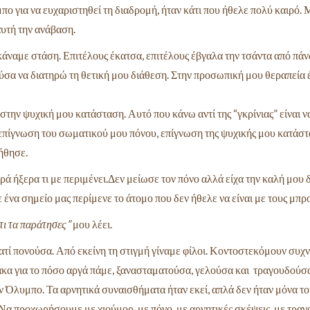
πο για να ευχαριστηθεί τη διαδρομή, ήταν κάτι που ήθελε πολύ καιρό.
αυτή την ανάβαση.
άναμε στάση. Επιτέλους έκατσα, επιτέλους έβγαλα την τσάντα από πάν
σα να διατηρώ τη θετική μου διάθεση. Στην προσωπική μου θεραπεία έ
στην ψυχική μου κατάσταση. Αυτό που κάνω αντί της “γκρίνιας” είναι 
ίγνωση του σωματικού μου πόνου, επίγνωση της ψυχικής μου κατάστα
ήθησε.
ρά ήξερα τι με περιμένει.Δεν μείωσε τον πόνο αλλά είχα την καλή μου 
Σε ένα σημείο μας περίμενε το άτομο που δεν ήθελε να είναι με τους μπρ
τι τα παράτησες”
μου λέει.
τί πονούσα. Από εκείνη τη στιγμή γίναμε φίλοι.
Κοντοστεκόμουν συχνά,
άκα για το πόσο αργά πάμε, ξανασταματούσα, γελούσα και
τραγουδούσα 
ν Όλυμπο. Τα αρνητικά συναισθήματα ήταν εκεί, απλά δεν
ήταν μόνα το
Να προχωρήσουμε με χιούμορ, με πόνο, με αρνητικές σκέψεις,
με τραγο