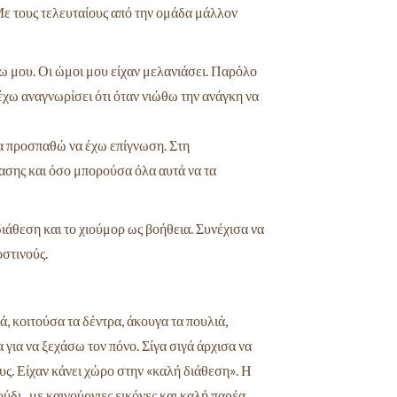
 Με τους τελευταίους από την ομάδα μάλλον
ω μου. Οι ώμοι μου είχαν μελανιάσει. Παρόλο
χω αναγνωρίσει ότι όταν νιώθω την ανάγκη να
να προσπαθώ να έχω επίγνωση. Στη
σης και όσο μπορούσα όλα αυτά να τα
διάθεση και το χιούμορ ως βοήθεια. Συνέχισα
να
οστινούς.
 κοιτούσα τα δέντρα, άκουγα τα πουλιά,
για να ξεχάσω τον πόνο. Σίγα σιγά άρχισα να
υς. Είχαν κάνει χώρο στην «καλή διάθεση». Η
ύδι , με καινούργιες εικόνες και καλή παρέα.