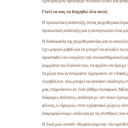
εμπειρία μου πρόσφερε πλούσιο υλικό και βοήθ
Γιατί να σας τα διηγηθώ όλα αυτά;
Η προσωπική ανάπτυξη, όντας ψυχοθεραπεύτρια, 
προσωπική ανάπτυξη και η αυτογνωσία είναι μί
Η διαδικασία της ψυχοθεραπείας και το αποτέλ
έχει μαγικό ραβδί για να μπορεί να αλλάζει τις
προσπαθεί να ενισχύσει την συναισθηματική κα
κομμάτια του Εαυτού του, να αρχίσει να δρα με 
τη μέρα που γεννιόμαστε έρχομαστε σε επαφή μ
περιβάλλον, που μπορεί να ασκήσει ιδιαίτερη 
μας επηρεάσουν σε έναν βάθμο δυναμικό. Μέσα
διάφορες ιδιότητες, ανάλογα με τον ποιον έχου
φίλους, ο «ήρεμος» στον εργασιακό χώρο,η «δυ
διαμορφώνουμε, ανάλογα με τις συνθήκες που κ
Η δική μου λοιπόν «θεραπευόμενη» πλευρά θέλησ