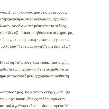
ράδυ. Πήρα το σακίδιο μου με ότι θεωρούσα
Συνηδητοποίησα ότι το σακίδιο που έχω
είναι
κόλυναν. Δεν έδενε στη μέση και στο
στήθος,
ίπα, δεν ήξερα από ορειβασία και το
χειρότερο,
σκόμουν, σε τι σωματική κατάσταση
ήμουν και
τακλύζουν “δεν είμαι ικανή”,
“γιατί είμαι εδώ”,
 σκέψη ότι ήμουν η τελευταία, η πιο αργή, η
ει να είμαι τελευταία, δεν είχα μάθει να με
σχημα με τον εαυτό μου, ερχόμουν σε αντίθεση
ν κατάσταση μας.Πίσω από το χιούμορ, κάλυψα
 που με ρωτούσε κάποιος από την ομάδα αν
πάνε πολύ γρήγορα κάτι που δεν του αρέσε. Μου