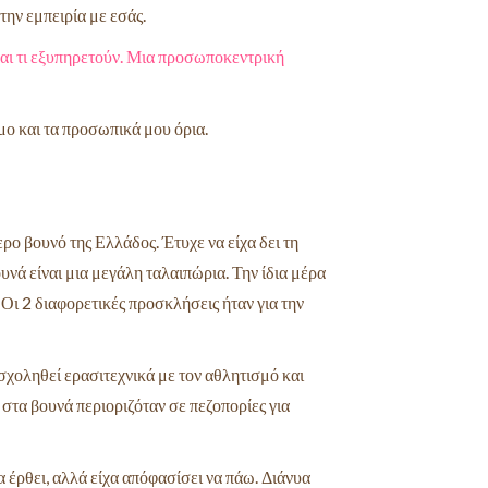
ην εμπειρία με εσάς.
αι τι εξυπηρετούν. Μια προσωποκεντρική
μο και τα προσωπικά μου όρια.
ο βουνό της Ελλάδος. Έτυχε να είχα δει τη
υνά είναι μια μεγάλη ταλαιπώρια. Την ίδια
μέρα
.
Οι 2 διαφορετικές προσκλήσεις ήταν για την
ασχοληθεί ερασιτεχνικά με τον αθλητισμό και
 στα βουνά περιοριζόταν σε πεζοπορίες για
α έρθει, αλλά είχα απόφασίσει να
πάω. Διάνυα