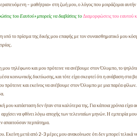
ραπευόμενη – μαθήτρια» στη ζωή μου, ο λόγος που μοιράζομαι αυτήν τ
φώσεις του Εαυτού» μπορείς να διαβάσεις το
Διαμορφώσεις του εαυτού κ
η υπό το πρίσμα της δικής μου επαφής με τον συναισθηματικό μου κόσ
ιρίας.
η μου τηλέφωνο και μου πρότεινε να ανέβουμε στον Όλυμπο, το ψηλότερ
έσα κοινωνικής δικτύωσης, και τότε είχα σκεφτεί ότι η ανάβαση στα βο
ου πρότεινε και εκείνος να ανέβουμε στον Όλυμπο με μια παρέα φίλων
α.
ική μου κατάσταση δεν ήταν στα καλύτερα της. Για κάποια χρόνια είχα 
 αρχίσει να φθίνει λόγω αποχής των τελευταίων μηνών. Η εμπειρία μου
εν απαιτούσαν περπάτημα.
υ. Εκείνη μετά από 2-3 μέρες μου ανακοίνωσε ότι δεν μπορεί τελικά ν