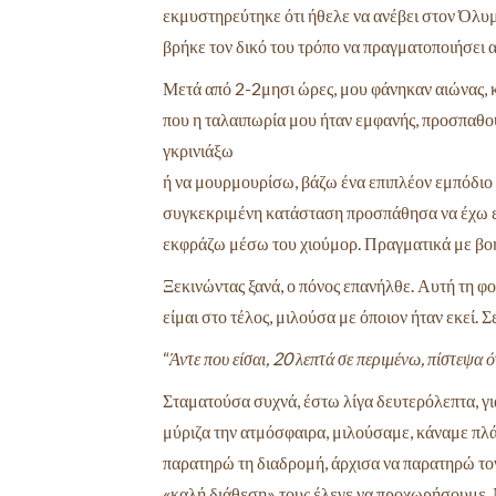
εκμυστηρεύτηκε ότι ήθελε να ανέβει στον Όλυμ
βρήκε τον δικό του τρόπο να πραγματοποιήσει 
Μετά από 2-2μησι ώρες, μου φάνηκαν αιώνας, κ
που η
ταλαιπωρία μου ήταν εμφανής, προσπαθού
γκρινιάξω
ή να μουρμουρίσω, βάζω ένα επιπλέον εμπόδιο 
συγκεκριμένη κατάσταση προσπάθησα να έχω επ
εκφράζω
μέσω του χιούμορ. Πραγματικά με βο
Ξεκινώντας ξανά, ο πόνος επανήλθε. Αυτή τη φο
είμαι στο τέλος, μιλούσα με όποιον ήταν εκεί. 
“
Άντε που είσαι, 20
λεπτά σε περιμένω, πίστεψα ό
Σταματούσα συχνά, έστω λίγα δευτερόλεπτα, για
μύριζα την ατμόσφαιρα, μιλούσαμε, κάναμε πλ
παρατηρώ τη διαδρομή, άρχισα να παρατηρώ το
«καλή διάθεση» τους έλεγε να προχωρήσουμε. 