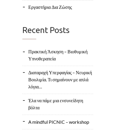
Εργαστήρια Δια Ζώσης
Recent Posts
Πρακτική Άσκηση – Βιοθυμική
Υπνοθεραπεία
Διαταραχή Υπερφαγίας – Νευρική
Βουλιμία. Τι σημαίνουν με απλά
λόγια…
Έλα να πάμε μια ενσυνείδητη
βόλτα
A mindful PICNIC – workshop