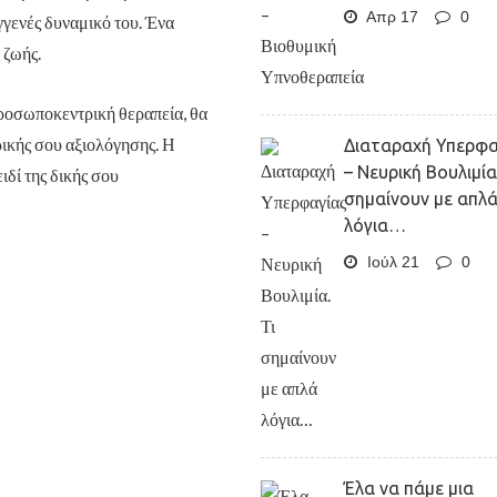
Απρ 17
0
εγγενές δυναμικό του. Ένα
 ζωής.
ροσωποκεντρική θεραπεία, θα
ικής σου αξιολόγησης. Η
Διαταραχή Υπερφα
– Νευρική Βουλιμία.
ιδί της δικής σου
σημαίνουν με απλ
λόγια…
Ιούλ 21
0
Έλα να πάμε μια