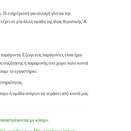
α. Η ενημέρωση για αλλαγή γίνεται την
έχει σε μία άλλη ομάδα της ίδιας θεματικής ‘A
παράγοντα. Εξωγενείς παράγοντες είναι ήχοι
ση συζήτησης ή παραμονής στο χώρο πολύ κοντά
ουμε το εργαστήριο.
στηριότητας.
άτομο ή ομάδα ατόμων να περάσει από κοντά μας
υναναστρέφονται με κόσμο.
ς άλλων ανθρώπων. Μην στερήσεις από τον