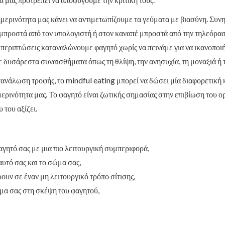
μερινότητα μας κάνει να αντιμετωπίζουμε τα γεύματα με βιασύνη. Συνη
 μπροστά από τον υπολογιστή ή στον καναπέ μπροστά από την τηλεόρ
ς περιπτώσεις καταναλώνουμε φαγητό χωρίς να πεινάμε για να ικανοπο
 δυσάρεστα συναισθήματα όπως τη θλίψη, την ανησυχία, τη μοναξιά ή 
ανάλωση τροφής, το mindful eating μπορεί να δώσει μία διαφορετική
μερινότητα μας. Το φαγητό είναι ζωτικής σημασίας στην επιβίωση του 
 του αξίζει.
αγητό σας με μια πιο λειτουργική συμπεριφορά,
αυτό σας και το σώμα σας,
υν σε έναν μη λειτουργικό τρόπο σίτισης,
ώμα σας στη σκέψη του φαγητού,