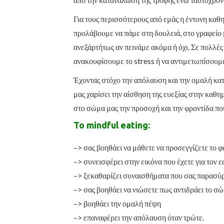
Για τους περισσότερους από εμάς η έντονη καθη
προλάβουμε να πάμε στη δουλειά, στο γραφείο
ανεξάρτήτως αν πεινάμε ακόμα ή όχι. Σε πολλέ
ανακουφίσουμε το stress ή να αντιμετωπίσουμε
Έχοντας στόχο την απόλαυση και την ομαλή κατ
μας χαρίσει την αίσθηση της ευεξίας στην καθη
στο σώμα μας την προσοχή και την φροντίδα που
Το mindful eating:
–> σας βοηθάει να μάθετε να προσεγγίζετε το φ
–> συνεισφέρει στην εικόνα που έχετε για τον ε
–> ξεκαθαρίζει συναισθήματα που σας παρασύρο
–> σας βοηθάει να νιώσετε πως αντιδράει το σ
–> βοηθάει την ομαλή πέψη
–> επαναφέρει την απόλαυση όταν τρώτε.