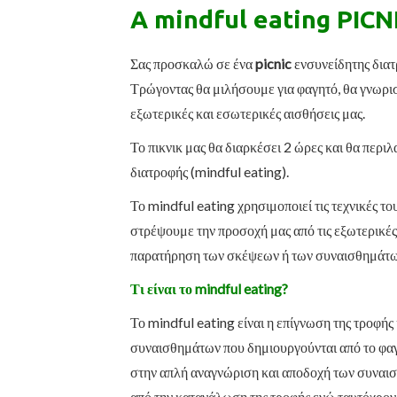
A mindful eating PICN
Σας προσκαλώ σε ένα
picnic
ενσυνείδητης διατ
Τρώγοντας θα μιλήσουμε για φαγητό, θα γνωρισ
εξωτερικές και εσωτερικές αισθήσεις μας.
Το πικνικ μας θα διαρκέσει 2 ώρες και θα περ
διατροφής (mindful eating).
Το mindful eating χρησιμοποιεί τις τεχνικές τ
στρέψουμε την προσοχή μας από τις εξωτερικέ
παρατήρηση των σκέψεων ή των συναισθημάτων 
Τι είναι το mindful eating?
Το mindful eating είναι η επίγνωση της τροφής
συναισθημάτων που δημιουργούνται από το φαγη
στην απλή αναγνώριση και αποδοχή των συναισ
από την κατανάλωση της τροφής ενώ ταυτόχρονα