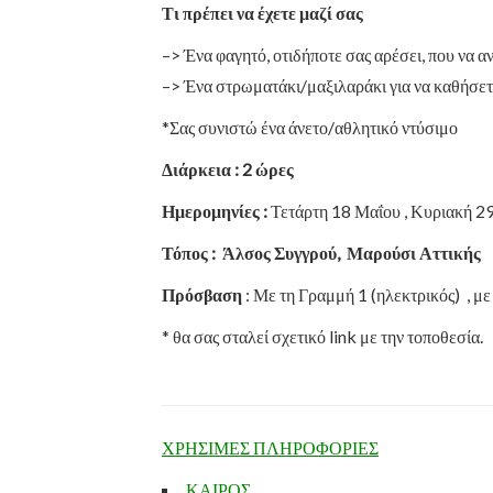
Τι πρέπει να έχετε μαζί σας
–> Ένα φαγητό, οτιδήποτε σας αρέσει, που να α
–> Ένα στρωματάκι/μαξιλαράκι για να καθήσετ
*Σας συνιστώ ένα άνετο/αθλητικό ντύσιμο
Διάρκεια : 2 ώρες
Ημερομηνίες :
Τετάρτη 18 Μαΐου , Κυριακή 2
Τόπος : Άλσος Συγγρού, Μαρούσι Αττικής
Πρόσβαση
: Με τη Γραμμή 1 (ηλεκτρικός) , με
* θα σας σταλεί σχετικό link με την τοποθεσία.
ΧΡΗΣΙΜΕΣ ΠΛΗΡΟΦΟΡΙΕΣ
ΚΑΙΡΟΣ