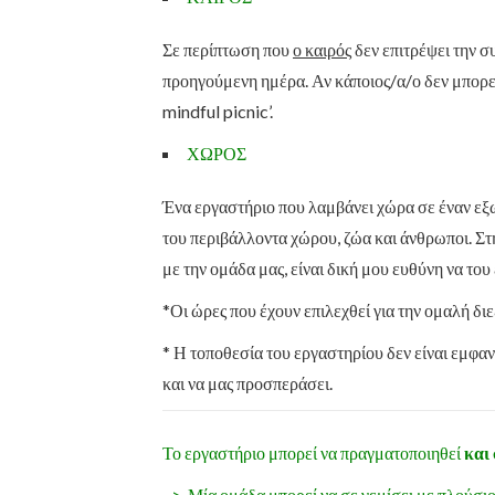
Σε περίπτωση που
ο καιρός
δεν επιτρέψει την σ
προηγούμενη ημέρα. Αν κάποιος/α/ο δεν μπορεί
mindful picnic’.
ΧΩΡΟΣ
Ένα εργαστήριο που λαμβάνει χώρα σε έναν εξω
του περιβάλλοντα χώρου, ζώα και άνθρωποι. Σ
με την ομάδα μας, είναι δική μου ευθύνη να τ
*Οι ώρες που έχουν επιλεχθεί για την ομαλή δ
* Η τοποθεσία του εργαστηρίου δεν είναι εμφα
και να μας προσπεράσει.
Το εργαστήριο μπορεί να πραγματοποιηθεί
και
–> Μία ομάδα μπορεί να σε γεμίσει με πλούσιο