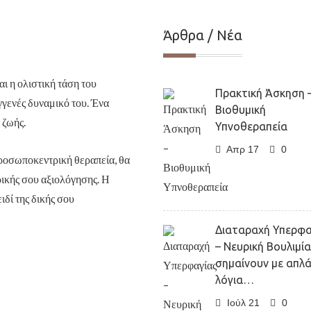
Άρθρα / Νέα
ι η ολιστική τάση του
Πρακτική Άσκηση 
εγγενές δυναμικό του. Ένα
Βιοθυμική
 ζωής.
Υπνοθεραπεία
Απρ 17
0
ροσωποκεντρική θεραπεία, θα
ικής σου αξιολόγησης. Η
ιδί της δικής σου
Διαταραχή Υπερφα
– Νευρική Βουλιμία.
σημαίνουν με απλ
λόγια…
Ιούλ 21
0