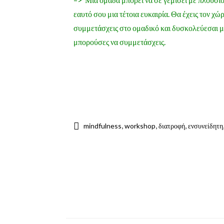
εαυτό σου μια τέτοια ευκαιρία. Θα έχεις τον χώ
συμμετάσχεις στο ομαδικό και δυσκολεύεσαι μπ
μπορούσες να συμμετάσχεις.
,
,
,
mindfulness
workshop
διατροφή
ενσυνείδητη