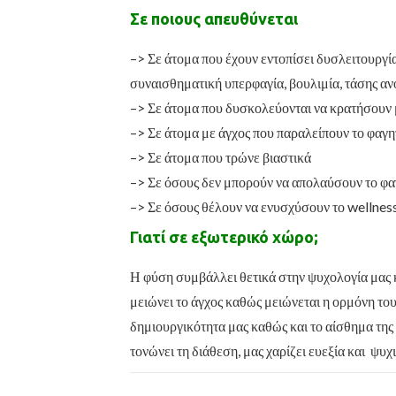
Σε ποιους απευθύνεται
–> Σε άτομα που έχουν εντοπίσει δυσλειτουργί
συναισθηματική υπερφαγία, βουλιμία, τάσης αν
–> Σε άτομα που δυσκολεύονται να κρατήσουν μ
–> Σε άτομα με άγχος που παραλείπουν το φαγη
–> Σε άτομα που τρώνε βιαστικά
–> Σε όσους δεν μπορούν να απολαύσουν το φα
–> Σε όσους θέλουν να ενυσχύσουν το wellness
Γιατί σε εξωτερικό χώρο;
Η φύση συμβάλλει θετικά στην ψυχολογία μας κ
μειώνει το άγχος καθώς μειώνεται η ορμόνη του
δημιουργικότητα μας καθώς και το αίσθημα της
τονώνει τη διάθεση, μας χαρίζει ευεξία και ψυχ