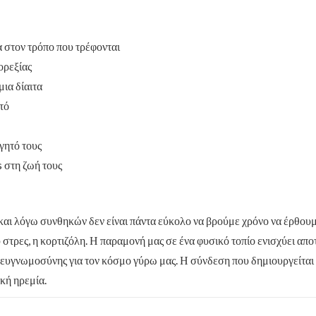
α στον τρόπο που τρέφονται
ορεξίας
ια δίαιτα
τό
γητό τους
 στη ζωή τους
αι λόγω συνθηκών δεν είναι πάντα εύκολο να βρούμε χρόνο να έρθουμε
 στρες, η κορτιζόλη. Η παραμονή μας σε ένα φυσικό τοπίο ενισχύει απ
 ευγνωμοσύνης για τον κόσμο γύρω μας. Η σύνδεση που δημιουργείται 
ική ηρεμία.