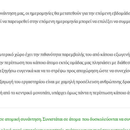
υνάντηση μας, οι ημερομηνίες θα μετατεθούν για την επόμενη εβδομάδ
 να παρευρεθεί στην επόμενη ημερομηνία μπορεί να επιλέξει να συμμετ
τερικό χώρο έχει την πιθανότητα παρεμβολής του από κάποιο εξωγενή 
την περίπτωση που κάποιο άτομο εκτός ομάδας μας πλησιάσει με διάθε
ου εξηγήσω ευγενικά και να το στρέψω προς αποχώρηση ώστε να συνεχίσ
ιεξαγωγή του εργαστηρίου είναι με χαμηλή προσέλευση ανθρώπινης δρα
νή από το κεντρικό μονοπάτι, υπάρχει όμως πάντα η περίπτωση κάποιο 
σε ατομική συνάντηση. Συνιστάται σε άτομα που δυσκολεύονται να σ
 υλικό αφού μπορείς να μοιραστείς σκέψεις και να ακούσεις εμπειρίε