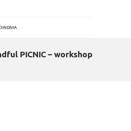
ΟΙΝΩΝΊΑ
ndful PICNIC – workshop