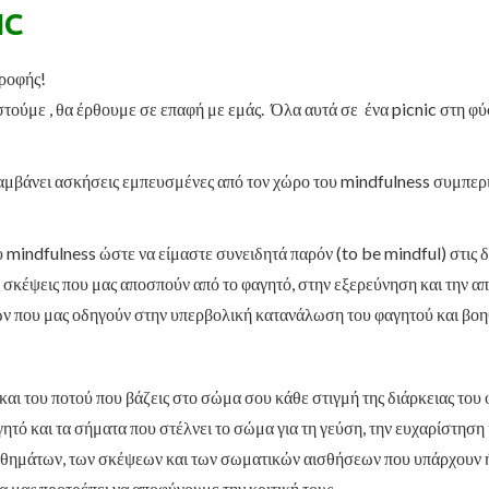
IC
ροφής!
τούμε , θα έρθουμε σε επαφή με εμάς. Όλα αυτά σε ένα picnic στη φύ
ιλαμβάνει ασκήσεις εμπευσμένες από τον χώρο του mindfulness συμπε
ου mindfulness ώστε να είμαστε συνειδητά παρόν (to be mindful) στις δ
ς σκέψεις που μας αποσπούν από το φαγητό, στην εξερεύνηση και την 
που μας οδηγούν στην υπερβολική κατανάλωση του φαγητού και βοηθά
 και του ποτού που βάζεις στο σώμα σου κάθε στιγμή της διάρκειας το
τό και τα σήματα που στέλνει το σώμα για τη γεύση, την ευχαρίστηση 
θημάτων, των σκέψεων και των σωματικών αισθήσεων που υπάρχουν ή εμ
 μας προτρέπει να αποφύγουμε την κριτική τους.