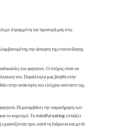
ση με στραμμένη την προσοχή μας στις
ριλαμβανομένης την άσκηση της ενσυνείδητης
ιαδικασίες του φαγητού. Ο στόχος είναι να
απόλαυση του. Παράλληλα μας βοηθά στην
ει στην ανάκτηση του ελέγχου απέναντι της.
υ φαγητού. Περιλαμβάνει την παρατήρηση των
και το κορεσμό. Το mindful eating εστιάζει
φανίζονται πριν, κατά τη διάρκεια και μετά