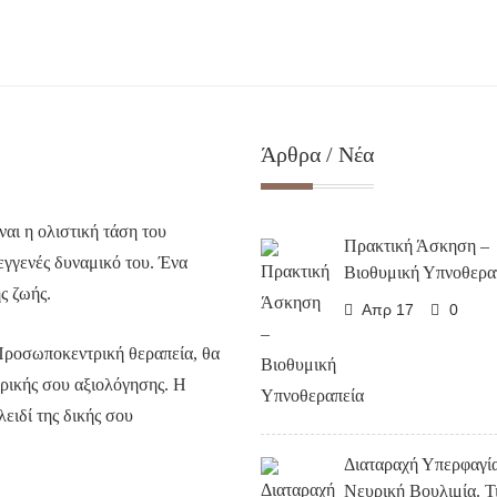
Άρθρα / Νέα
αι η ολιστική τάση του
Πρακτική Άσκηση –
 εγγενές δυναμικό του. Ένα
Βιοθυμική Υπνοθερα
ς ζωής.
Απρ 17
0
Προσωποκεντρική θεραπεία, θα
ρικής σου αξιολόγησης. Η
λειδί της δικής σου
Διαταραχή Υπερφαγία
Νευρική Βουλιμία. Τ