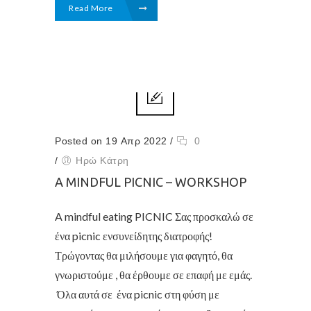
Read More
Posted on 19 Απρ 2022
/
0
/
Ηρώ Κάτρη
A MINDFUL PICNIC – WORKSHOP
A mindful eating PICNIC Σας προσκαλώ σε
ένα picnic ενσυνείδητης διατροφής!
Τρώγοντας θα μιλήσουμε για φαγητό, θα
γνωριστούμε , θα έρθουμε σε επαφή με εμάς.
Όλα αυτά σε ένα picnic στη φύση με