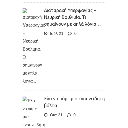
Διαταραχή Υπερφαγίας –
Νευρική Βουλιμία. Τι
σημαίνουν με απλά λόγια…
Ιούλ 21
0
Έλα να πάμε μια ενσυνείδητη
βόλτα
Οκτ 21
0