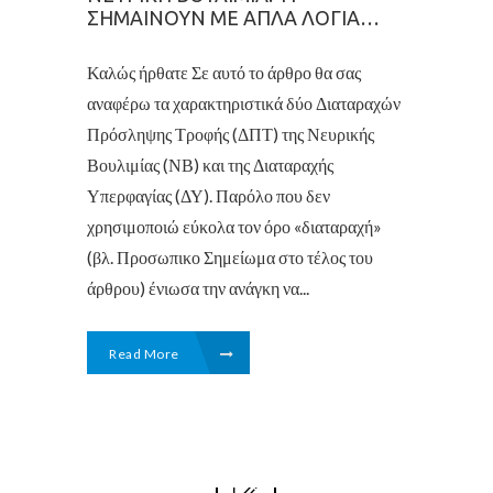
ΣΗΜΑΊΝΟΥΝ ΜΕ ΑΠΛΆ ΛΌΓΙΑ…
Καλώς ήρθατε Σε αυτό το άρθρο θα σας
αναφέρω τα χαρακτηριστικά δύο Διαταραχών
Πρόσληψης Τροφής (ΔΠΤ) της Νευρικής
Βουλιμίας (ΝΒ) και της Διαταραχής
Υπερφαγίας (ΔΥ). Παρόλο που δεν
χρησιμοποιώ εύκολα τον όρο «διαταραχή»
(βλ. Προσωπικο Σημείωμα στο τέλος του
άρθρου) ένιωσα την ανάγκη να...
Read More