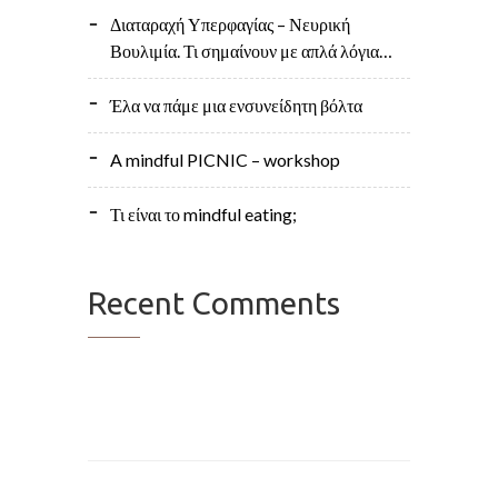
Διαταραχή Υπερφαγίας – Νευρική
Βουλιμία. Τι σημαίνουν με απλά λόγια…
Έλα να πάμε μια ενσυνείδητη βόλτα
A mindful PICNIC – workshop
Τι είναι το mindful eating;
Recent Comments