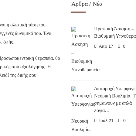
Άρθρα / Νέα
αι η ολιστική τάση του
Πρακτική Άσκηση –
 εγγενές δυναμικό του. Ένα
Βιοθυμική Υπνοθερα
ς ζωής.
Απρ 17
0
Προσωποκεντρική θεραπεία, θα
ρικής σου αξιολόγησης. Η
λειδί της δικής σου
Διαταραχή Υπερφαγία
Νευρική Βουλιμία. Τ
σημαίνουν με απλά
λόγια…
Ιούλ 21
0